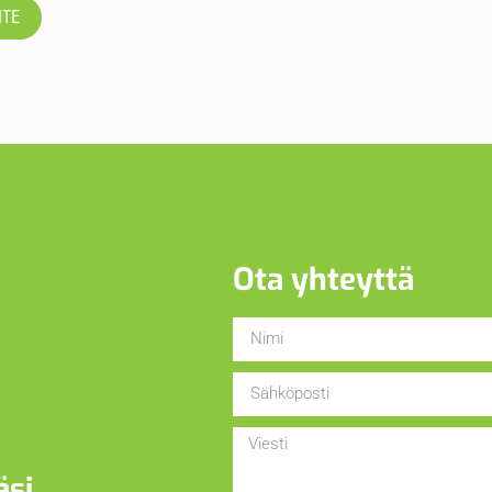
ITE
Ota yhteyttä
äsi