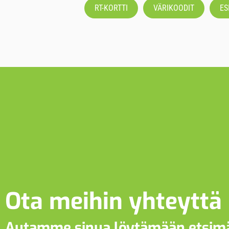
RT-KORTTI
VÄRIKOODIT
ES
Ota meihin yhteyttä
Autamme sinua löytämään etsim