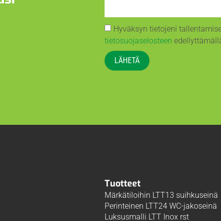
Hyväksyn tietojeni tallentami
tietosuojaselosteen
edellyttämällä
LÄHETÄ
Tuotteet
Märkätiloihin LTT13 suihkuseinä
Perinteinen LTT24 WC-jakoseinä
Luksusmalli LTT Inox rst