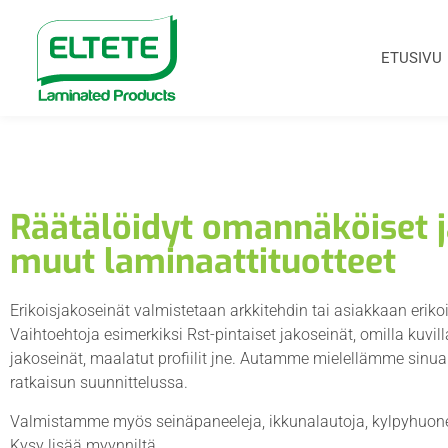
ETUSIVU
Räätälöidyt omannäköiset j
muut laminaattituotteet
Erikoisjakoseinät valmistetaan arkkitehdin tai asiakkaan eriko
Vaihtoehtoja esimerkiksi Rst-pintaiset jakoseinät, omilla kuvill
jakoseinät, maalatut profiilit jne. Autamme mielellämme sinua
ratkaisun suunnittelussa.
Valmistamme myös seinäpaneeleja, ikkunalautoja, kylpyhuone-
Kysy lisää myynniltä.