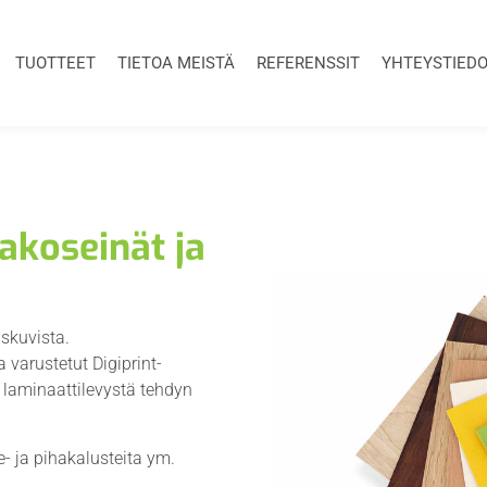
TUOTTEET
TIETOA MEISTÄ
REFERENSSIT
YHTEYSTIED
akoseinät ja
iskuvista.
a varustetut Digiprint-
 laminaattilevystä tehdyn
 ja pihakalusteita ym.