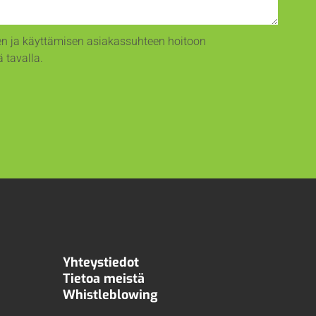
sen ja käyttämisen asiakassuhteen hoitoon
 tavalla.
Yhteystiedot
Tietoa meistä
Whistleblowing