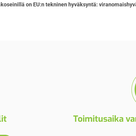
jakoseinillä on EU:n tekninen hyväksyntä: viranomaish
it
Toimitusaika var