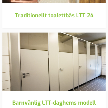
Traditionellt toalettbås LTT 24
Barnvänlig LTT-daghems modell